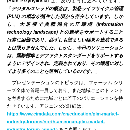
(
Stan Przybylinski
) は、次のように述べています。
「
デジタルスレッドの概念は、製品ライフサイクル管理
(PLM) の概念が誕生した頃から存在しています。しか
し、大規模で異種混合のIT環境 (information
technology landscape) との連携をサポートすること
は常に困難であり、必ずしも望ましい結果を達成できる
とは限りませんでした。しかし、今日のソリューション
は、国際標準とデファクトスタンダードをサポートする
ようにデザインされ、定義されており、その課題に対し
てより多くのことを証明しているのです。
」
プレゼンテーションのトピックは、フォーラム シリ
ーズ全体で首尾一貫しており、また地域ごとのトレンド
を考慮するために地域ごとに若干のバリエーションを持
たせています。アジェンダの詳細は、
https://www.cimdata.com/en/education/plm-market-
industry-forums/north-american-plm-market-
industry-forum-agenda
をご参照ください。